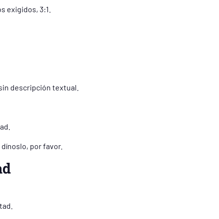
s exigidos, 3:1.
in descripción textual.
ad.
dínoslo, por favor.
ad
tad.