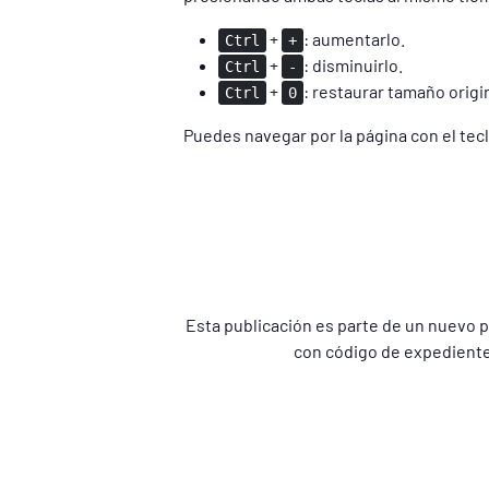
+
: aumentarlo.
Ctrl
+
+
: disminuirlo.
Ctrl
-
+
: restaurar tamaño origin
Ctrl
0
Puedes navegar por la página con el tecla
Esta publicación es parte de un nuevo p
con código de expediente